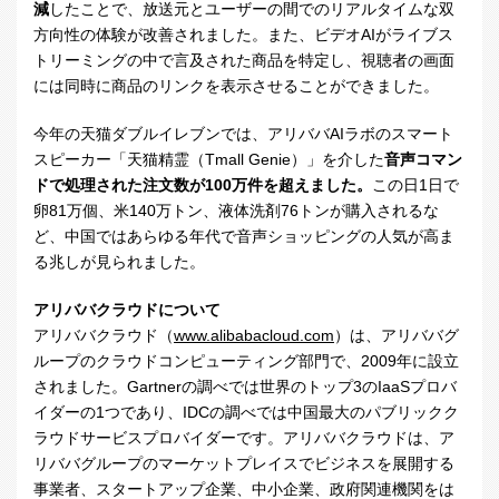
減
したことで、放送元とユーザーの間でのリアルタイムな双
方向性の体験が改善されました。また、ビデオ
AI
がライブス
トリーミングの中で言及された商品を特定し、視聴者の画面
には同時に商品のリンクを表示させることができました。
今年の天猫ダブルイレブンでは、アリババ
AI
ラボのスマート
スピーカー「天猫精霊（
Tmall Genie
）」を介した
音声コマン
ドで処理された注文数が
100
万件を超えました。
この日
1
日で
卵
81
万個、米
140
万トン、液体洗剤
76
トンが購入されるな
ど、中国ではあらゆる年代で音声ショッピングの人気が高ま
る兆しが見られました。
アリババクラウドについて
アリババクラウド（
www.alibabacloud.com
）は、アリババグ
ループのクラウドコンピューティング部門で、2009年に設立
されました。Gartnerの調べでは世界のトップ
3
の
IaaS
プロバ
イダーの
1
つであり、
IDC
の調べでは中国最大のパブリックク
ラウドサービスプロバイダーです。アリババクラウドは、ア
リババグループのマーケットプレイスでビジネスを展開する
事業者、スタートアップ企業、中小企業、政府関連機関をは