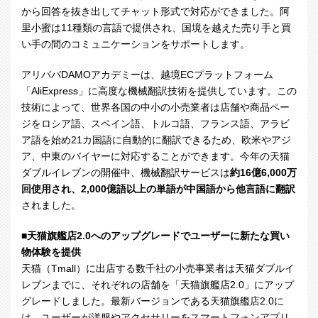
から回答を抜き出してチャット形式で対応ができました。阿
里小蜜は
11
種類の言語で提供され、国境を越えた売り手と買
い手の間のコミュニケーションをサポートします。
アリババDAMOアカデミーは、越境
EC
プラットフォーム
「
AliExpress
」に高度な機械翻訳技術を提供しています。この
技術によって、世界各国の中小の小売業者は店舗や商品ペー
ジをロシア語、スペイン語、トルコ語、フランス語、アラビ
ア語を始め
21
カ国語に自動的に翻訳できるため、欧米やアジ
ア、中東のバイヤーに対応することができます。今年の天猫
ダブルイレブンの開催中、機械翻訳サービスは
約
16
億
6,000
万
回使用され、
2,000
億語以上の単語が中国語から他言語に翻訳
されました。
■
天猫旗艦店
2.0
への
アップグレード
でユーザーに新たな買い
物体験を提供
天猫（Tmall）に出店する数千社の小売事業者は天猫ダブルイ
レブンまでに、それぞれの店舗を「天猫旗艦店
2.0
」にアップ
グレードしました。最新バージョンである天猫旗艦店
2.0
に
は、ユーザーが洋服やアクセサリーをスマートフォンアプリ