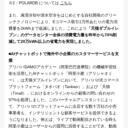
※
2
：
POLARDB については
こちら
また、液浸冷却や浸水空冷をはじめとする自社開発のグリー
ンテクノロジーにより、
E
コマース取引
1
万件あたりの電力消
費量を
2kWh
まで低減しました。これにより
「天猫ダブルイレ
ブン」のデータセンター全体の消費電力量を昨年から
70%
削
減して
20
万
kWh
以上の省電力を実現しました。
■
AI
チャットボットで
海外中小企業の
カスタマーサービス
を支
援
アリババDAMOアカデミー（阿里巴巴達摩院）の機械学習技
術を活用したAIチャットボット「阿里小蜜（アリシャオミ
ー）」は天猫ダブルイレブンにおいて、アリババの
E
コマース
プラットフォーム「タオバオ（
Taobao
）」および「天猫
（
Tmall
）」におけるオンラインからの顧客の問い合わせの
97%
を処理しました。このバーチャルアシスタントによっ
て、アリババのプラットフォームに出店する数十万社の小売
事業者も、インテリジェントな顧客サービスを提供できるよ
うになりました。例えば、ライブで動画配信されている時も
阿里小蜜はユーザーからの質問に回答することができ、動画