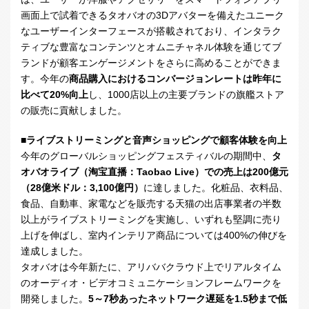
画面上で試着できるタオバオの
3D
アバターを備えたユニーク
なユーザーインターフェースが搭載されており、インタラク
ティブな豊富なコンテンツとオムニチャネル体験を通じてブ
ランドが顧客エンゲージメントをさらに高めることができま
す。今年の
商品購入におけるコンバージョンレートは昨年に
比べて
20%
向上
し、1000店以上の主要ブランドの旗艦ストア
の販売に貢献しました。
■ライブストリーミングと音声ショッピングで顧客体験を向上
今年のグローバルショッピングフェスティバルの期間中、
タ
オバオライブ（
淘宝
直播：
Taobao Live
）での売上は
200
億元
（
28
億米ドル：
3,100
億円）
に達しました。化粧品、衣料品、
食品、自動車、家電などを販売する天猫の出店事業者の半数
以上がライブストリーミングを実施し、いずれも堅調に売り
上げを伸ばし、室内インテリア商品については
400%
の伸びを
達成しました。
タオバオは今年新たに、アリババクラウド上でリアルタイム
のオーディオ・ビデオコミュニケーションフレームワークを
開発しました。
5
～
7
秒あったネットワーク遅延を
1.5
秒まで低