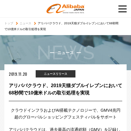
トップ
ニュース
アリババクラウド、2019天猫ダブルイレブンにおいて68秒間
で10億米ドルの取引処理を実現
NEWS
ニュース
2019.11.20
ニュースリリース
アリババクラウド、2019天猫ダブルイレブンにおいて
68秒間で10億米ドルの取引処理を実現
クラウドインフラおよび
AI
搭載テクノロジーで、GMV4兆円
超のグローバルショッピングフェスティバルをサポート
アリババクラウドは、過去最高の流通総額（
GMV
）を記録し