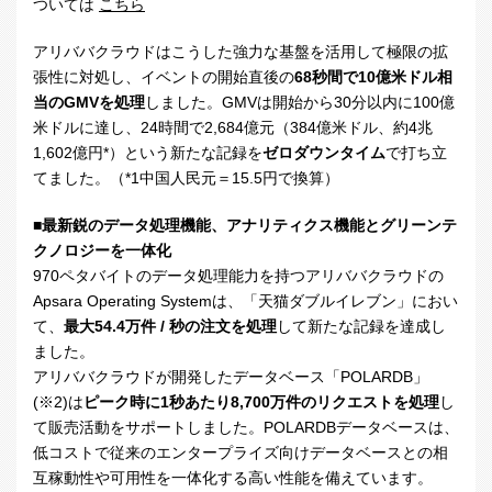
ついては
こちら
アリババクラウドはこうした強力な基盤を活用して極限の拡
張性に対処し、イベントの開始直後の
68
秒間で
10
億米ドル相
当の
GMV
を処理
しました。
GMV
は開始から
30
分以内に
100
億
米ドルに達し、
24
時間で
2,684
億元（
384
億米ドル、約
4
兆
1,602
億円
*
）という新たな記録を
ゼロダウンタイム
で打ち立
てました。（*1中国人民元＝
15.5
円で換算）
■最新鋭のデータ処理機能、アナリティクス機能とグリーンテ
クノロジーを一体化
970ペタバイトのデータ処理能力を持つアリババクラウドの
Apsara Operating System
は、「天猫ダブルイレブン」におい
て、
最大
54.4
万件
/
秒の注文を処理
して新たな記録を達成し
ました。
アリババクラウドが開発したデータベース「
POLARDB
」
(※2)
は
ピーク時に
1
秒あたり
8,700
万件のリクエストを処理
し
て販売活動をサポートしました。
POLARDB
データベースは、
低コストで従来のエンタープライズ向けデータベースとの相
互稼動性や可用性を一体化する高い性能を備えています。