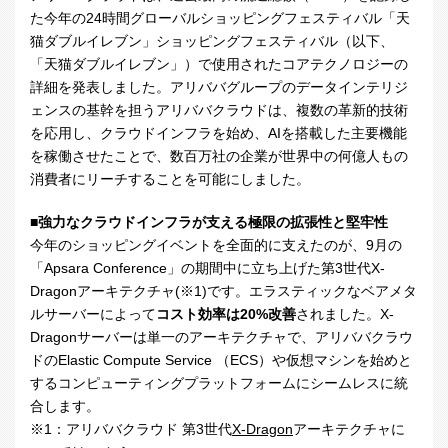
た今年の
24
時間グローバルショッピングフェスティバル「天
猫ダブルイレブン」ショッピングフェスティバル（以下、
「天猫ダブルイレブン」）で使用されたコアテクノロジーの
詳細を発表しました。アリババグループのデータインテリジ
ェンスの基幹を担うアリババクラウドは、複数の革新的技術
を応用し、クラウドインフラを始め、AIを搭載した主要機能
を稼働させたことで、数百万社の企業が世界中の何億人もの
消費者にリーチすることを可能にしました。
■強力なクラウドインフラが支える極限の拡張性と堅牢性
今年のショッピングイベントを全面的に支えたのが、
9
月の
「
Apsara Conference
」の期間中に立ち上げた第
3
世代
X-
Dragonアーキテクチャ(※1)です。エラスティックなベアメタ
ルサーバーによって
コスト効率は20%改善
されました。
X-
Dragon
サーバーは単一のアーキテクチャで、アリババクラウ
ドの
Elastic Compute Service
（
ECS
）や仮想マシンを始めと
するコンピューティングプラットフォームにシームレスに統
合します。
※
1
：アリババクラウド 第
3
世代
X-Dragon
アーキテクチャに