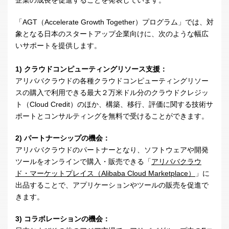
企業の成長を促進することを発表しています。
「
AGT
（
Accelerate Growth Together
）プログラム」では、対
象となる日本のスタートアップ企業向けに、次のような幅広
いサポートを提供します。
1) クラウドコンピューティングリソース支援：
アリババクラウドの各種クラウドコンピューティングリソー
スの購入で利用できる最大２万米ドル分のクラウドクレジッ
ト（
Cloud Credit
）のほか、構築、移行、評価に関する技術サ
ポートとコンサルティングを無料で受けることができます。
2) パートナーシップの機会：
アリババクラウドのパートナーとなり、ソフトウェアや開発
ツールをオンラインで購入・販売できる「
アリババクラウ
ド・マーケットプレイス（Alibaba Cloud Marketplace）
」に
出品することで、アプリケーションやツールの販売を促進で
きます。
3) コラボレーションの機会：