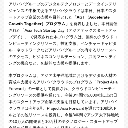
アリババグループのデジタルテクノロジーとデータインテリ
ジェンスの中枢であるアリババクラウドは本日、日本のスタ
ートアップ企業の支援を目的とした
「AGT（Accelerate
Growth Together）プログラム」
を発表しました。本日開催
された「
Asia Tech Startup Day
（アジアテックスタートアッ
プデイ）」 で発表された本プログラムは、無料のクラウドコ
ンピューティングリソース、技術支援、ベンチャーキャピタ
ル・ネットワークなどアリババグループの有するリソースへ
のアクセス、ビジネスコンサルテーション、共同マーケティ
ングの機会など、包括的な支援を提供します。
本プログラムは、アジア太平洋地域におけるデジタル人材の
育成を支援するアリババクラウドのプログラム「
Project Asia
Forward
」の一環として提供され、クラウドコンピューティ
ングリソースの提供を通じて、今後
3
年間で
5,000
社以上の日
本のスタートアップ企業の支援を目指しています。アリババ
クラウドは今年
6
月、
Project Asia Forward
を通じて
10
億米ド
ルとその他リソースを投資し、今後
3
年間でアジア太平洋地域
の
10
万人の開発者と
10
万社のテクノロジー・スタートアップ