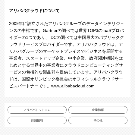
アリババクラウドについて
2009年に設立されたアリババグループのデータインテリジェ
ンスの中枢です。
Gartner
の調べでは世界
TOP3
の
IaaS
プロバ
イダーの
1
つであり、
IDC
の調べでは中国最大のパブリックク
ラウドサービスプロバイダーです。アリババクラウドは、ア
リババグループのマーケットプレイスでビジネスを展開する
事業者、スタートアップ企業、中小企業、政府関連機関をは
じめとする世界中の事業者にクラウドコンピューティングサ
ービスの包括的な製品群を提供しています。アリババクラウ
ドは、国際オリンピック委員会のオフィシャルクラウドサー
ビスパートナーです。
www.alibabacloud.com
アリババドットコム
企業情報
採用情報
その他