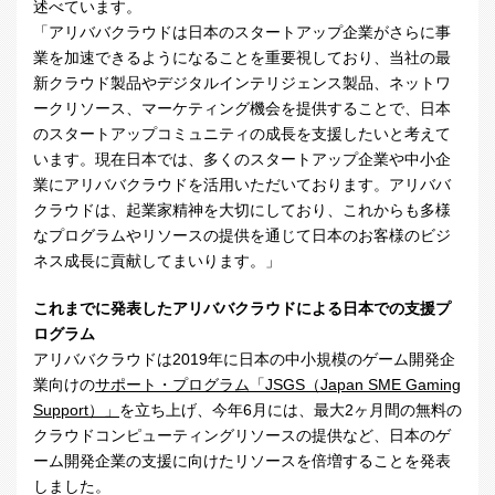
述べています。
「アリババクラウドは日本のスタートアップ企業がさらに事
業を加速できるようになることを重要視しており、当社の最
新クラウド製品やデジタルインテリジェンス製品、ネットワ
ークリソース、マーケティング機会を提供することで、日本
のスタートアップコミュニティの成長を支援したいと考えて
います。現在日本では、多くのスタートアップ企業や中小企
業にアリババクラウドを活用いただいております。アリババ
クラウドは、起業家精神を大切にしており、これからも多様
なプログラムやリソースの提供を通じて日本のお客様のビジ
ネス成長に貢献してまいります。」
これまでに発表したアリババクラウドによる日本での支援プ
ログラム
アリババクラウドは
2019
年に日本の中小規模のゲーム開発企
業向けの
サポート・プログラム「JSGS（Japan SME Gaming
Support）」
を立ち上げ、今年
6
月には、最大
2
ヶ月間の無料の
クラウドコンピューティングリソースの提供など、日本のゲ
ーム開発企業の支援に向けたリソースを倍増することを発表
しました。