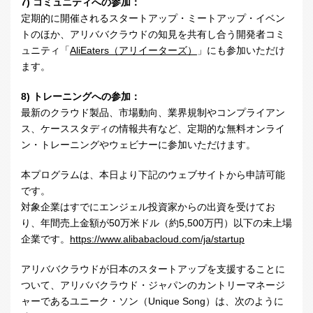
7) コミュニティへの参加：
定期的に開催されるスタートアップ・ミートアップ・イベン
トのほか、アリババクラウドの知見を共有し合う開発者コミ
ュニティ「
AliEaters（アリイーターズ）
」にも参加いただけ
ます。
8) トレーニングへの参加：
最新のクラウド製品、市場動向、業界規制やコンプライアン
ス、ケーススタディの情報共有など、定期的な無料オンライ
ン・トレーニングやウェビナーに参加いただけます。
本プログラムは、本日より下記のウェブサイトから申請可能
です。
対象企業はすでにエンジェル投資家からの出資を受けてお
り、年間売上金額が
50
万米ドル（約
5,500
万円）以下の未上場
企業です。
https://www.alibabacloud.com/ja/startup
アリババクラウドが日本のスタートアップを支援することに
ついて、アリババクラウド・ジャパンのカントリーマネージ
ャーであるユニーク・ソン（
Unique Song
）は、次のように