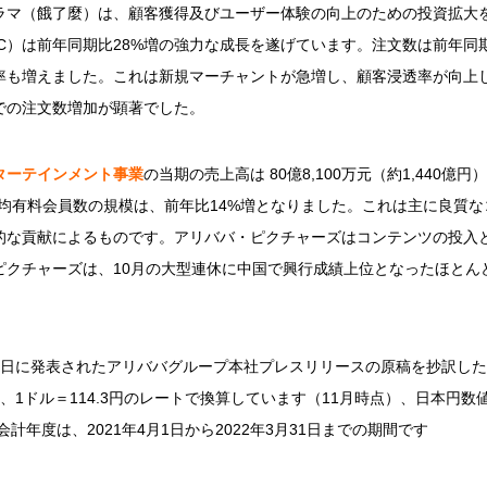
ラマ（餓了麼）は、顧客獲得及びユーザー体験の向上のための投資拡大
C）は前年同期比28%増の強力な成長を遂げています。注文数は前年同
率も増えました。これは新規マーチャントが急増し、顧客浸透率が向上
での注文数増加が顕著でした。
ターテインメント事業
の当期の売上高は 80億8,100万元（約1,440
日平均有料会員数の規模は、前年比14%増となりました。これは主に良質なコ
的な貢献によるものです。アリババ・ピクチャーズはコンテンツの投入
ピクチャーズは、10月の大型連休に中国で興行成績上位となったほとん
月18日に発表されたアリババグループ本社プレスリリースの原稿を抄訳し
8円、1ドル＝114.3円のレートで換算しています（11月時点）、日本円
会計年度は、2021年4月1日から2022年3月31日までの期間です