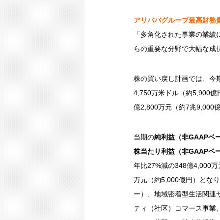
アリババグループ最高財務
「多角化された事業の業績
らの重要な分野で大幅な成
株の買い戻し計画では、今期
4,750万米ドル（約5,9
億2,800万元（約7兆9,00
当期の
純利益（非
GAAP
ベ
株当たり利益（非
GAAP
ベ
年比27%減の348億4,00
万元（約5,000億円）と
ー）、地域密着型生活関連
ティ（社区）コマース事業、