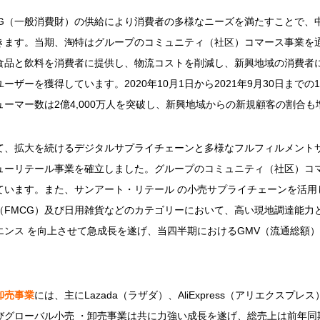
CG（一般消費財）の供給により消費者の多様なニーズを満たすことで、
きます。当期、淘特はグループのコミュニティ（社区）コマース事業を
食品と飲料を消費者に提供し、物流コストを削減し、新興地域の消費者
ザーを獲得しています。2020年10月1日から2021年9月30日まで
ーマー数は2億4,000万人を突破し、新興地域からの新規顧客の割合
て、拡大を続けるデジタルサプライチェーンと多様なフルフィルメント
ューリテール事業を確立しました。グループのコミュニティ（社区）コ
ています。また、サンアート・リテール の小売サプライチェーンを活用
（FMCG）及び日用雑貨などのカテゴリーにおいて、高い現地調達能力
ンス を向上させて急成長を遂げ、当四半期におけるGMV（流通総額）
卸売事業
には、主にLazada（ラザダ）、AliExpress（アリエクスプレス）、
グローバル小売 ・卸売事業は共に力強い成長を遂げ、総売上は前年同期比3