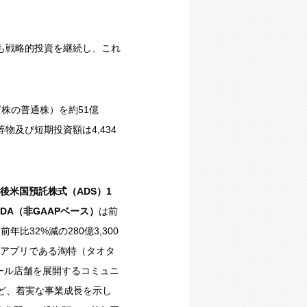
も戦略的投資を継続し、これ
万株の普通株）を約51億
等物及び短期投資額は4,434
後米国預託株式（
ADS
）
1
TDA
（非
GAAP
ベース）
は前
前年比32%減の280億3,300
ルアプリである淘特（タオタ
ール店舗を展開するコミュニ
など、着実な事業成長を示し