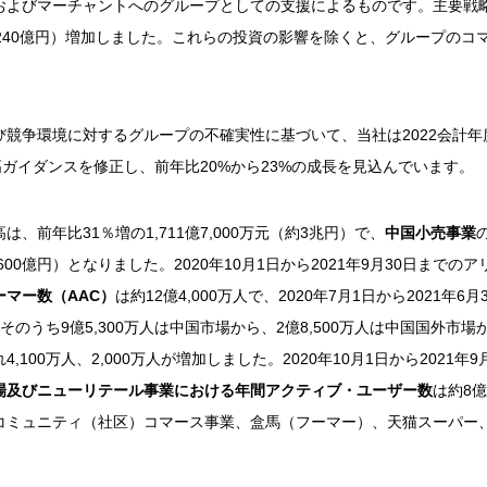
およびマーチャントへのグループとしての支援によるものです。主要戦
（約2,240億円）増加しました。これらの投資の影響を除くと、グループの
競争環境に対するグループの不確実性に基づいて、当社は2022会計年度（2
高ガイダンスを修正し、前年比20%から23%の成長を見込んでいます。
は、前年比31％増の1,711億7,000万元（約3兆円）で、
中国小売事業
兆2,600億円）となりました。2020年10月1日から2021年9月30日まで
ーマー数（
AAC
）
は約12億4,000万人で、2020年7月1日から2021年
。そのうち9億5,300万人は中国市場から、2億8,500万人は中国国外
,100万人、2,000万人が増加しました。2020年10月1日から2021年
場及びニューリテール事業における年間アクティブ・ユーザー数
は約8億
コミュニティ（社区）コマース事業、盒馬（フーマー）、天猫スーパー