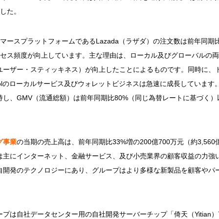
ました。
マースプラットフォームであるLazada（ラザダ）の注文数は前年同期
クセス頻度が向上しています。主な理由は、ローカル及びグローバルの
ユーザー・スティッキネス）が向上したことによるものです。同時に、
yolのローカルサービス及びウォレットビジネスは急速に成長しています。当
持し、GMV（流通総額）は前年同期比80%（同じ為替レートに基づく
グ事業
の当期の売上高は、前年同期比33%増の200億700万元（約3,56
は主にインターネット、金融サービス、及び小売業界の顧客収益の力強
自開発のテクノロジーにあり、グループはより多様な新製品を顧客やパ
プは自社データセンター用の自社開発サーバーチップ「倚天（Yitian）