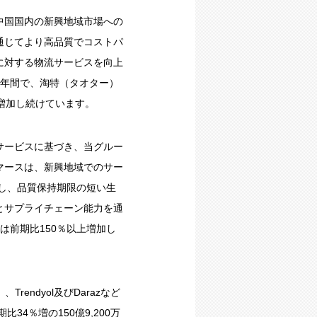
中国国内の新興地域市場への
通じてより高品質でコストパ
に対する物流サービスを向上
の1年間で、淘特（タオター）
も増加し続けています。
サービスに基づき、当グルー
マースは、新興地域でのサー
し、品質保持期限の短い生
とサプライチェーン能力を通
は前期比150％以上増加し
Trendyol及びDarazなど
4％増の150億9,200万