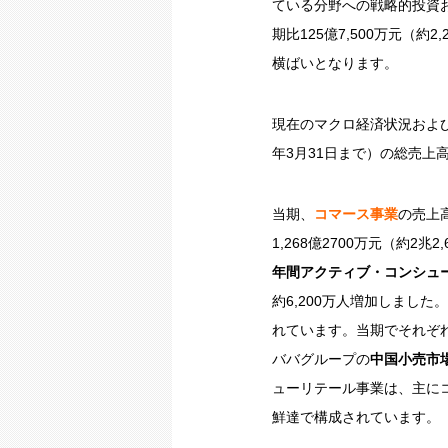
ている分野への戦略的投資
期比125億7,500万元
横ばいとなります。
現在のマクロ経済状況および
年3月31日まで）の総売上
当期、
コマース事業
の売上高
1,268億2700万元（約2
年間アクティブ・コンシュ
約6,200万人増加しました
れています。当期でそれぞれ4
ババグループの
中国小売市
ューリテール事業は、主に
鮮達で構成されています。