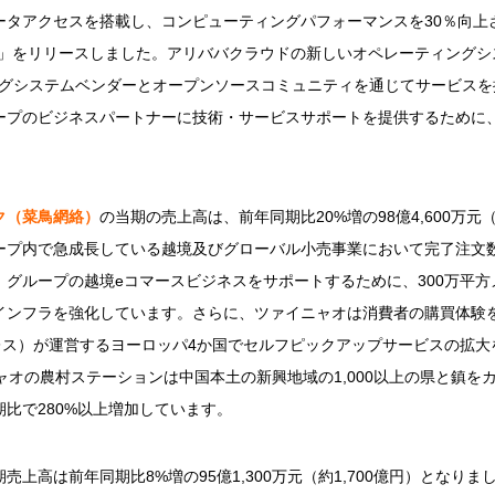
ータアクセスを搭載し、コンピューティングパフォーマンスを30％向上
チャ」をリリースしました。アリババクラウドの新しいオペレーティングシステ
ングシステムベンダーとオープンソースコミュニティを通じてサービスを
プのビジネスパートナーに技術・サービスサポートを提供するために、2
ク（菜鳥網絡）
の当期の売上高は、前年同期比20%増の98億4,600万元（
ープ内で急成長している越境及びグローバル小売事業において完了注文
、グループの越境eコマースビジネスをサポートするために、300万平
インフラを強化しています。さらに、ツァイニャオは消費者の購買体験
クスプレス）が運営するヨーロッパ4か国でセルフピックアップサービスの拡大
ャオの農村ステーションは中国本土の新興地域の1,000以上の県と鎮を
比で280%以上増加しています。
期売上高は前年同期比8%増の95億1,300万元（約1,700億円）となり