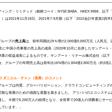
ング・リミテッド（銘柄コード：NYSE:BABA、HKEX:9988、以
は2021年11月18日、2021年7-9月期（以下「2022会計年度第2
グループの
売上高
は、前年同期比29％増の2,006億9,000万元（人民元、
主に中国小売事業の売上高の成長（2020年10月に合併したサンアート
事業の収益成長によるものです。サンアート・リテール株式会社（以下
グループの年間売上高は前年比16%増の1,804億3,800万元（約3兆2
EO
ダニエル・チャン（張勇）のコメント
グループは内需、グローバリゼーション、クラウドコンピューティング
能な発展のための強固な基盤を築きました。 アリババのエコシステムは、
し、今期で6,200万人の純増となり、全世界で20億人の消費者にサー
んでいます。」