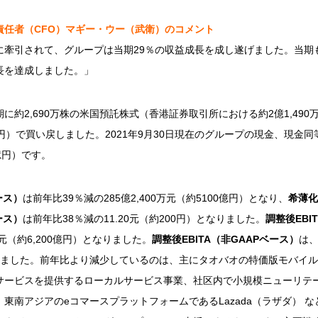
責任者（
CFO
）マギー・ウー（武衛）のコメント
に牽引されて、グループは当期29％の収益成長を成し遂げました。当期
長を達成しました。」
に約2,690万株の米国預託株式（香港証券取引所における約2億1,490
00億円）で買い戻しました。2021年9月30日現在のグループの現金、現金同
0億円）です。
ース）
は前年比39％減の285億2,400万元（約5100億円）となり、
希薄化
ース）
は前年比38％減の11.20元（約200円）となりました。
調整後
EBI
0万元（約6,200億円）となりました。
調整後
EBITA
（非
GAAP
ベース）
は、
なりました。前年比より減少しているのは、主にタオバオの特価版モバイ
サービスを提供するローカルサービス事業、社区内で小規模ニューリテ
東南アジアのeコマースプラットフォームであるLazada（ラザダ） 